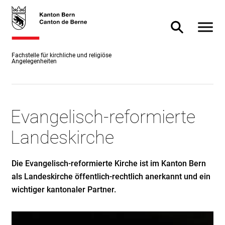
Direkt
skiplink.toNavigation
skiplink.toStartPage
Direkt
zum
zur
Navigat
Suche ein- od
Inhalt
Suche
Fachstelle für kirchliche und religiöse
Angelegenheiten
Evangelisch-reformierte
Landeskirche
Die Evangelisch-reformierte Kirche ist im Kanton Bern
als Landeskirche öffentlich-rechtlich anerkannt und ein
wichtiger kantonaler Partner.